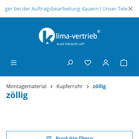
Zum Hauptinhalt springen
ei der Auftragsbearbeitung dauern ! Unser Telefonsupport is
Ware
Montagematerial
Kupferrohr
zöllig
zöllig
Produkte filtern