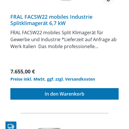
FRAL FACSW22 mobiles Industrie
Splitklimagerät 6,7 kW
FRAL FACSW22 mobiles Split Klimagerät für
Gewerbe und Industrie *Lieferzeit auf Anfrage ab
Werk Italien Das mobile professionelle
Klimagerät FACSW22 ist ein in wenigen Minuten
leicht anschließbares, unabhängiges Gerät.
Innen- und Außengerät werden über ein Wasser-
Regulärer Preis:
7.655,00 €
Glykol-Gemisch enthaltende Schläuche mit
Preise inkl. MwSt. ggf. zzgl. Versandkosten
Schnellanschlüssen angeschlossen. Das tragbare
Klimagerät FACSW22 wurde darauf ausgelegt, in
In den Warenkorb
jeder beliebigen Umgebung installiert zu werden
und verfügt über ein äußert leistungsfähiges
Gebläse, das große Luftbewegungen erzeugen
kann (bis zu 1500 m³/h). Der maximale Abstand
zwischen Außen- und Innengerät kann 30 Meter