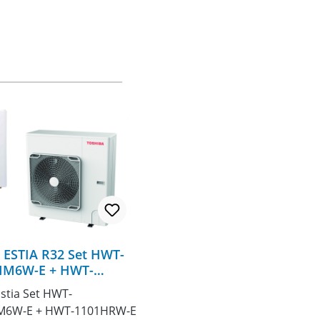
ESTIA R32 Set HWT-
M6W-E + HWT-
-E
stia Set HWT-
6W-E + HWT-1101HRW-E