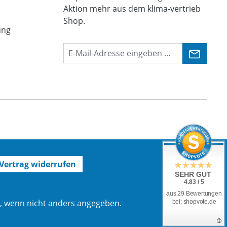
Aktion mehr aus dem klima-vertrieb
Shop.
ung
Vertrag widerrufen
SEHR GUT
4.83 / 5
aus 29 Bewertungen
 wenn nicht anders angegeben.
bei: shopvote.de