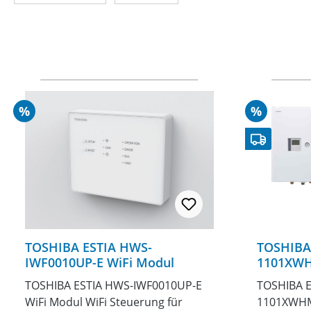
Rabatt
Rabatt
%
%
TOSHIBA ESTIA HWS-
TOSHIBA 
IWF0010UP-E WiFi Modul
1101XWH
1101HRW
TOSHIBA ESTIA HWS-IWF0010UP-E
TOSHIBA E
WiFi Modul WiFi Steuerung für
1101XWHM