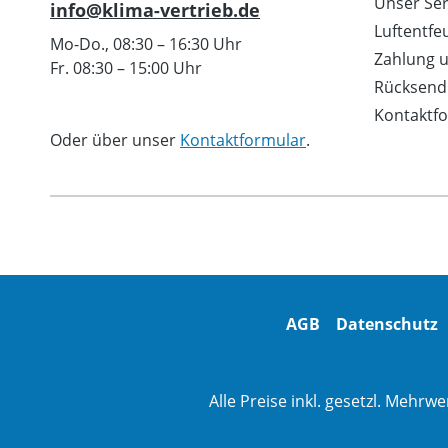
Unser Ser
info@klima-vertrieb.de
Photovolt
Luftentfe
koppeln. 
Mo-Do., 08:30 – 16:30 Uhr
Zahlung 
Technologi
Fr. 08:30 – 15:00 Uhr
Rücksend
in der EU*
heizen A++
Kontaktf
Außeneinh
Oder über unser
Kontaktformular
.
dB(A) in 
BaFa fähig
- kann sic
optional e
Inneneinh
(V Ph Hz)
11,0 kWKü
AGB
Datenschutz
kWAbmessu
[mm] 720x
Außentemp
Alle Preise inkl. gesetzl. Mehrwe
43Betrieb
Außentemp