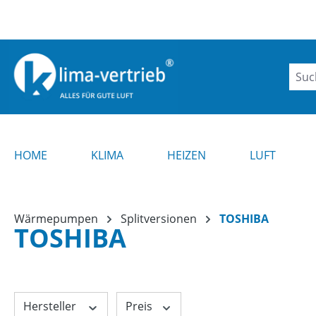
m Hauptinhalt springen
Zur Suche springen
Zur Hauptnavigation springen
Hinwei
HOME
KLIMA
HEIZEN
LUFT
Wärmepumpen
Splitversionen
TOSHIBA
TOSHIBA
Hersteller
Preis