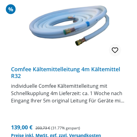
anschließend zu Ihnen zurück. Preis nur für 1/4"
Rabatt
%
und 3/8" Leitung (Baugrößen 09 und 12)
Für Baugröße 18 bitte Preisaufschlag anfragen.
Comfee Kältemittelleitung 4m Kältemittel
R32
individuelle Comfee Kältemittelleitung mit
Schnellkupplung 4m Lieferzeit: ca. 1 Woche nach
Eingang Ihrer 5m original Leitung Für Geräte mit
Kältemittel R32 Wir fertigen Ihnen eine
individuelle Kältemittelleitung mit
Schnellkupplungenzwischen 1 und 10 Meter
Verkaufspreis:
Regulärer Preis:
139,00 €
203,73 €
(31.77% gespart)
Länge anincl. Kältemittel in die Leitung einbringen
Preise inkl. MwSt. ggf. zzgl. Versandkosten