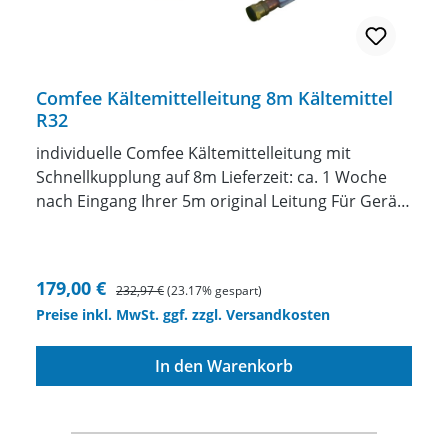
Comfee Kältemittelleitung 8m Kältemittel
R32
individuelle Comfee Kältemittelleitung mit
Schnellkupplung auf 8m Lieferzeit: ca. 1 Woche
nach Eingang Ihrer 5m original Leitung Für Geräte
mit Kältemittel R32 Wir fertigen Ihnen eine
individuelle Kältemittelleitung mit
Schnellkupplungenzwischen 1 und 10 Meter
Verkaufspreis:
Regulärer Preis:
179,00 €
232,97 €
(23.17% gespart)
Länge anincl. Kältemittel in die Leitung einbringen
Preise inkl. MwSt. ggf. zzgl. Versandkosten
ACHTUNG die original Leitung muss uns
eingeschickt werden. Wenn Sie das Gerät bei uns
In den Warenkorb
kaufen natürlich nicht. Unser Angebot bezieht
sich auf das Verlängern oder Verkürzen der
original 5m Leitung. Diese Leitung muss uns
eingeschickt werden. Wir ändern IHRE Leitung