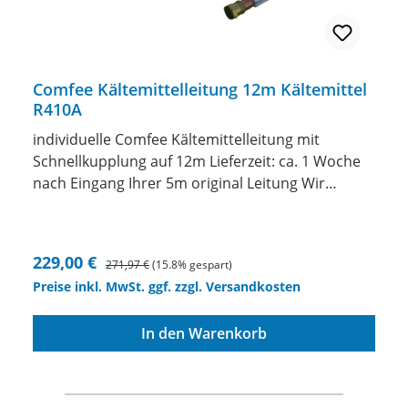
Comfee Kältemittelleitung 12m Kältemittel
R410A
individuelle Comfee Kältemittelleitung mit
Schnellkupplung auf 12m Lieferzeit: ca. 1 Woche
nach Eingang Ihrer 5m original Leitung Wir
fertigen Ihnen eine individuelle Kältemittelleitung
mit Schnellkupplungenzwischen 1 und 15 Meter
Länge anincl. Kältemittel in die Leitung einbringen
Verkaufspreis:
Regulärer Preis:
229,00 €
271,97 €
(15.8% gespart)
ACHTUNG die original Leitung muss uns
Preise inkl. MwSt. ggf. zzgl. Versandkosten
eingeschickt werden. Wenn Sie das Gerät bei uns
kaufen natürlich nicht. Unser Angebot bezieht
In den Warenkorb
sich auf das Verlängern oder Verkürzen der
original 5m Leitung. Diese Leitung muss uns
eingeschickt werden. Wir ändern IHRE Leitung
dann ab und senden die geänderte Leitung