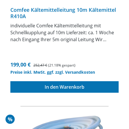
Comfee Kältemittelleitung 10m Kältemittel
R410A
individuelle Comfee Kältemittelleitung mit
Schnellkupplung auf 10m Lieferzeit: ca. 1 Woche
nach Eingang Ihrer 5m original Leitung Wir
fertigen Ihnen eine individuelle Kältemittelleitung
mit Schnellkupplungenzwischen 1 und 10 Meter
Länge anincl. Kältemittel in die Leitung einbringen
Verkaufspreis:
Regulärer Preis:
199,00 €
252,47 €
(21.18% gespart)
ACHTUNG die original Leitung muss uns
Preise inkl. MwSt. ggf. zzgl. Versandkosten
eingeschickt werden. Wenn Sie das Gerät bei uns
kaufen natürlich nicht. Unser Angebot bezieht
In den Warenkorb
sich auf das Verlängern oder Verkürzen der
original 5m Leitung. Diese Leitung muss uns
eingeschickt werden. Wir ändern IHRE Leitung
dann ab und senden die geänderte Leitung
anschließend zu Ihnen zurück. Preis nur für 1/4"
Rabatt
%
und 3/8" Leitung (Baugrößen 09 und 12)