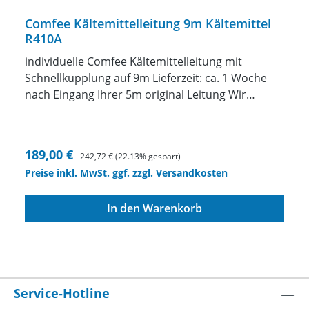
Comfee Kältemittelleitung 9m Kältemittel
R410A
individuelle Comfee Kältemittelleitung mit
Schnellkupplung auf 9m Lieferzeit: ca. 1 Woche
nach Eingang Ihrer 5m original Leitung Wir
fertigen Ihnen eine individuelle Kältemittelleitung
mit Schnellkupplungenzwischen 1 und 10 Meter
Länge anincl. Kältemittel in die Leitung einbringen
Verkaufspreis:
Regulärer Preis:
189,00 €
242,72 €
(22.13% gespart)
ACHTUNG die original Leitung muss uns
Preise inkl. MwSt. ggf. zzgl. Versandkosten
eingeschickt werden. Wenn Sie das Gerät bei uns
kaufen natürlich nicht. Unser Angebot bezieht
In den Warenkorb
sich auf das Verlängern oder Verkürzen der
original 5m Leitung. Diese Leitung muss uns
eingeschickt werden. Wir ändern IHRE Leitung
dann ab und senden die geänderte Leitung
anschließend zu Ihnen zurück. Preis nur für 1/4"
Service-Hotline
und 3/8" Leitung (Baugrößen 09 und 12)