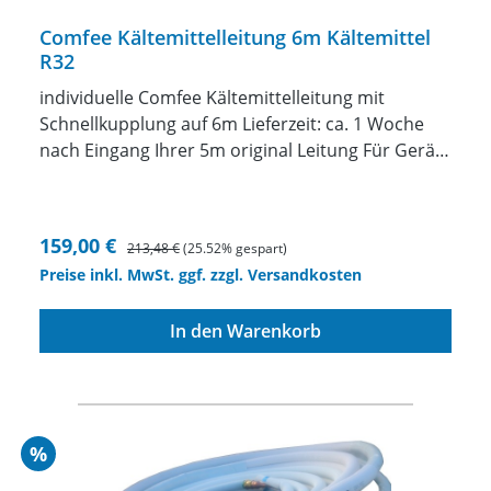
Comfee Kältemittelleitung 6m Kältemittel
R32
individuelle Comfee Kältemittelleitung mit
Schnellkupplung auf 6m Lieferzeit: ca. 1 Woche
nach Eingang Ihrer 5m original Leitung Für Geräte
mit Kältemittel R32 Wir fertigen Ihnen eine
individuelle Kältemittelleitung mit
Schnellkupplungenzwischen 1 und 10 Meter
Verkaufspreis:
Regulärer Preis:
159,00 €
213,48 €
(25.52% gespart)
Länge anincl. Kältemittel in die Leitung einbringen
Preise inkl. MwSt. ggf. zzgl. Versandkosten
ACHTUNG die original Leitung muss uns
eingeschickt werden. Wenn Sie das Gerät bei uns
In den Warenkorb
kaufen natürlich nicht. Unser Angebot bezieht
sich auf das Verlängern oder Verkürzen der
original 5m Leitung. Diese Leitung muss uns
eingeschickt werden. Wir ändern IHRE Leitung
dann ab und senden die geänderte Leitung
Rabatt
%
anschließend zu Ihnen zurück. Preis nur für 1/4"