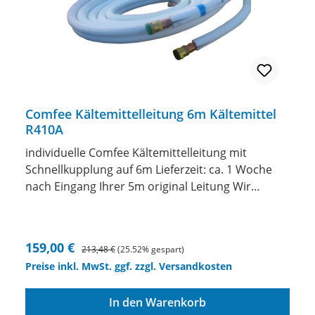
und 3/8" Leitung (Baugrößen 09 und 12)
Für Baugröße 18 bitte Preisaufschlag anfragen.
Comfee Kältemittelleitung 6m Kältemittel
R410A
individuelle Comfee Kältemittelleitung mit
Schnellkupplung auf 6m Lieferzeit: ca. 1 Woche
nach Eingang Ihrer 5m original Leitung Wir
fertigen Ihnen eine individuelle Kältemittelleitung
mit Schnellkupplungenzwischen 1 und 10 Meter
Länge anincl. Kältemittel in die Leitung einbringen
Verkaufspreis:
Regulärer Preis:
159,00 €
213,48 €
(25.52% gespart)
ACHTUNG die original Leitung muss uns
Preise inkl. MwSt. ggf. zzgl. Versandkosten
eingeschickt werden. Wenn Sie das Gerät bei uns
kaufen natürlich nicht. Unser Angebot bezieht
In den Warenkorb
sich auf das Verlängern oder Verkürzen der