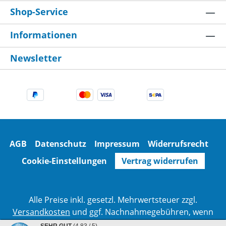
Für Baugröße 18 bitte Preisaufschlag anfragen.
Shop-Service
Informationen
Newsletter
AGB
Datenschutz
Impressum
Widerrufsrecht
Cookie-Einstellungen
Vertrag widerrufen
Alle Preise inkl. gesetzl. Mehrwertsteuer zzgl.
Versandkosten
und ggf. Nachnahmegebühren, wenn
nicht anders angegeben.