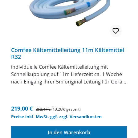
Für Baugröße 18 bitte Preisaufschlag anfragen.
Comfee Kältemittelleitung 11m Kältemittel
R32
individuelle Comfee Kältemittelleitung mit
Schnellkupplung auf 11m Lieferzeit: ca. 1 Woche
nach Eingang Ihrer 5m original Leitung Für Geräte
mit Kältemittel R32 Wir fertigen Ihnen eine
individuelle Kältemittelleitung mit
Schnellkupplungenzwischen 1 und 12 Meter
Verkaufspreis:
Regulärer Preis:
219,00 €
252,47 €
(13.26% gespart)
Länge anincl. Kältemittel in die Leitung einbringen
Preise inkl. MwSt. ggf. zzgl. Versandkosten
ACHTUNG die original Leitung muss uns
eingeschickt werden. Wenn Sie das Gerät bei uns
In den Warenkorb
kaufen natürlich nicht. Unser Angebot bezieht