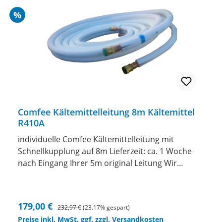
dann ab und senden die geänderte Leitung
Rabatt
%
anschließend zu Ihnen zurück. Preis nur für 1/4"
und 3/8" Leitung (Baugrößen 09 und 12)
Für Baugröße 18 bitte Preisaufschlag anfragen.
Comfee Kältemittelleitung 8m Kältemittel
R410A
individuelle Comfee Kältemittelleitung mit
Schnellkupplung auf 8m Lieferzeit: ca. 1 Woche
nach Eingang Ihrer 5m original Leitung Wir
fertigen Ihnen eine individuelle Kältemittelleitung
mit Schnellkupplungenzwischen 1 und 10 Meter
Länge anincl. Kältemittel in die Leitung einbringen
Verkaufspreis:
Regulärer Preis:
179,00 €
232,97 €
(23.17% gespart)
ACHTUNG die original Leitung muss uns
Preise inkl. MwSt. ggf. zzgl. Versandkosten