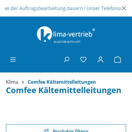
Zum Hauptinhalt springen
ftragsbearbeitung dauern ! Unser Telefonsupport ist leider a
Ware
Klima
Comfee Kältemittelleitungen
Comfee Kältemittelleitungen
Produkte filtern