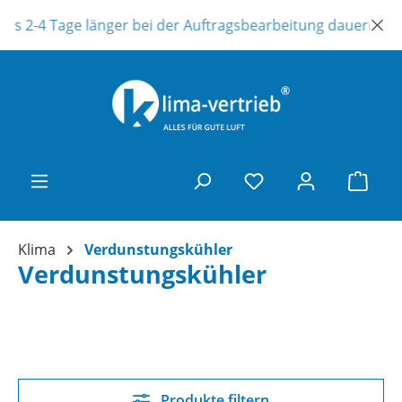
Zum Hauptinhalt springen
es 2-4 Tage länger bei der Auftragsbearbeitung dauern ! Uns
Ware
Klima
Verdunstungskühler
Verdunstungskühler
Produkte filtern