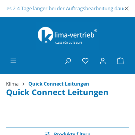
Zum Hauptinhalt springen
nn es 2-4 Tage länger bei der Auftragsbearbeitung dauern ! U
Ware
Klima
Quick Connect Leitungen
Quick Connect Leitungen
Produkte filtern