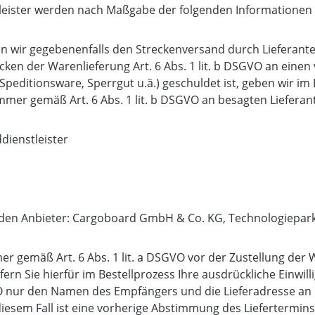
stleister werden nach Maßgabe der folgenden Informatione
zen wir gegebenenfalls den Streckenversand durch Lieferant
ken der Warenlieferung Art. 6 Abs. 1 lit. b DSGVO an einen
peditionsware, Sperrgut u.ä.) geschuldet ist, geben wir im 
er gemäß Art. 6 Abs. 1 lit. b DSGVO an besagten Lieferant
ienstleister
enden Anbieter: Cargoboard GmbH & Co. KG, Technologiepar
r gemäß Art. 6 Abs. 1 lit. a DSGVO vor der Zustellung de
ern Sie hierfür im Bestellprozess Ihre ausdrückliche Einwil
VO nur den Namen des Empfängers und die Lieferadresse an d
n diesem Fall ist eine vorherige Abstimmung des Liefertermi