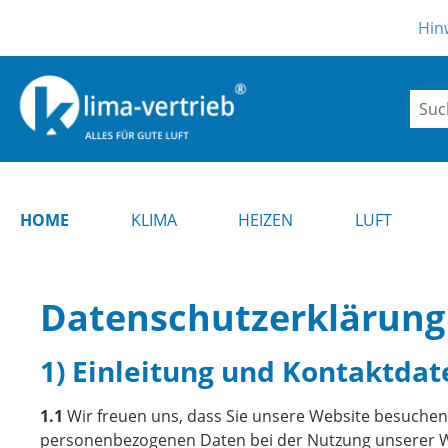
m Hauptinhalt springen
Zur Suche springen
Zur Hauptnavigation springen
Hinweis ! Aktuell kann 
HOME
KLIMA
HEIZEN
LUFT
Datenschutzerklärung
1) Einleitung und Kontaktda
1.1
Wir freuen uns, dass Sie unsere Website besuchen,
personenbezogenen Daten bei der Nutzung unserer Web