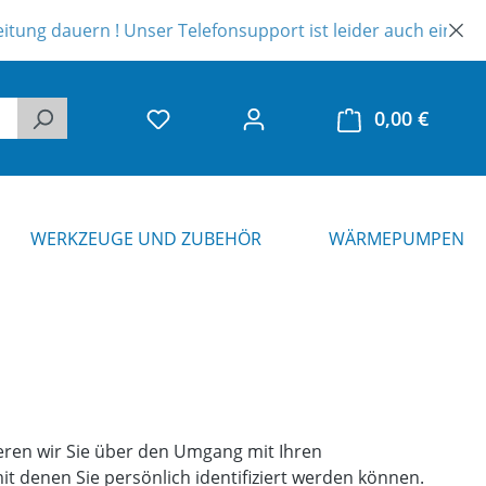
r Telefonsupport ist leider auch eingeschränkt. Vielen Dank
Du hast 0 Produkte auf dem Merkzette
0,00 €
Warenk
WERKZEUGE UND ZUBEHÖR
WÄRMEPUMPEN
eren wir Sie über den Umgang mit Ihren
 denen Sie persönlich identifiziert werden können.