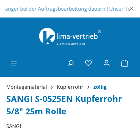
Zum Hauptinhalt springen
 länger bei der Auftragsbearbeitung dauern ! Unser Telefons
Ware
Montagematerial
Kupferrohr
zöllig
SANGI S-0525EN Kupferrohr
5/8" 25m Rolle
SANGI