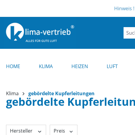
m Hauptinhalt springen
Zur Suche springen
Zur Hauptnavigation springen
Hinweis ! Aktuell kann e
HOME
KLIMA
HEIZEN
LUFT
Klima
gebördelte Kupferleitungen
gebördelte Kupferleitu
Hersteller
Preis