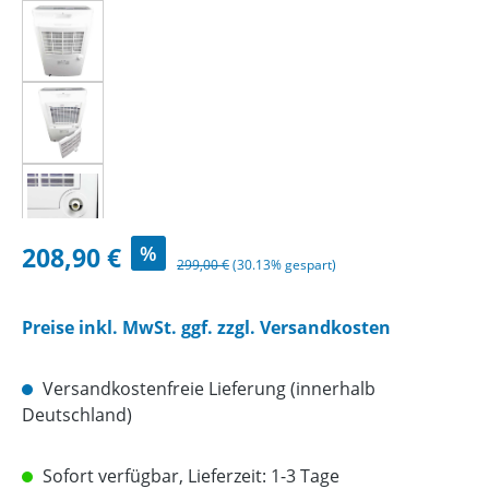
Verkaufspreis:
208,90 €
%
Regulärer Preis:
299,00 €
(30.13% gespart)
Preise inkl. MwSt. ggf. zzgl. Versandkosten
Versandkostenfreie Lieferung (innerhalb
Deutschland)
Sofort verfügbar, Lieferzeit: 1-3 Tage