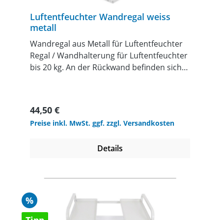
Luftentfeuchter Wandregal weiss
metall
Wandregal aus Metall für Luftentfeuchter
Regal / Wandhalterung für Luftentfeuchter
bis 20 kg. An der Rückwand befinden sich
zwei Schraublöcher à 10mm für die
Wandmontage, zusätzlich ein zentriertes
Loch 30mm für Durchführung eines
Regulärer Preis:
44,50 €
Abwasserschlauches durch das
Preise inkl. MwSt. ggf. zzgl. Versandkosten
Bodenblech.Hierdurch ist es möglich das
Kondensatwasser mit Gefälle ablaufen zu
Details
lassen in einen Abfluß etc. Masse (Höhe x
Breite x Tiefe): 260 x 415 x 300 mmGewicht:
1.5 kg
Rabatt
%