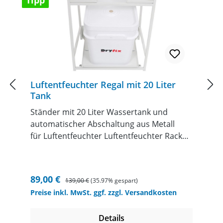
Tipp
Luftentfeuchter Regal mit 20 Liter
Tank
Ständer mit 20 Liter Wassertank und
automatischer Abschaltung aus Metall
für Luftentfeuchter Luftentfeuchter Rack
mit 20L-Zusatzeimer für mobile
Luftentfeuchter. Vergrößert die
Tankkapazität des Entfeuchters, so dass
Verkaufspreis:
Regulärer Preis:
89,00 €
139,00 €
(35.97% gespart)
dieser weniger häufig geleert werden
Preise inkl. MwSt. ggf. zzgl. Versandkosten
muss. Überlaufschutz dank integrierter
Waage. Das Luftentfeuchter Rack ist ein
Details
intelligenter Zusatzeimer für mobile