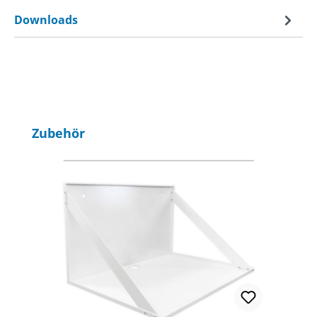
Downloads
Produktgalerie überspringen
Zubehör