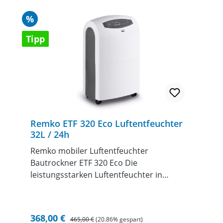
Rabatt
%
Tipp
Remko ETF 320 Eco Luftentfeuchter
32L / 24h
Remko mobiler Luftentfeuchter
Bautrockner ETF 320 Eco Die
leistungsstarken Luftentfeuchter in
Kompakt-Ausführung, sofort und überall
einsetzbar Feuchtigkeit besteht zu einem
hohen Anteil aus Kondenswasser, das sich
Verkaufspreis:
Regulärer Preis:
368,00 €
465,00 €
(20.86% gespart)
an kühlen Wandflächen niederschlägt.