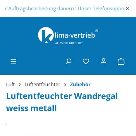
Zum Hauptinhalt springen
sbearbeitung dauern ! Unser Telefonsupport ist leider auch 
Ware
Luft
Luftentfeuchter
Zubehör
Luftentfeuchter Wandregal
weiss metall
: