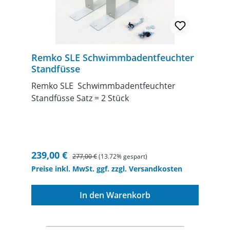
36Arbeitsbereich Feuchtigkeit % r.F. 40 -
100Spannungsversorgung V/Ph/Hz
230/1~/50Leistungs-/Stromaufnahme max.
kW/A 0,9/3,8Tiefe mm 335Breite mm
1015Höhe mm 816Gewicht kg 62HINWEIS !
Remko SLE Schwimmbadentfeuchter
Ausführung mit LED Beleuchtung auf
Standfüsse
Anfrage
Remko SLE Schwimmbadentfeuchter
Standfüsse Satz = 2 Stück
Verkaufspreis:
Regulärer Preis:
239,00 €
277,00 €
(13.72% gespart)
Preise inkl. MwSt. ggf. zzgl. Versandkosten
In den Warenkorb