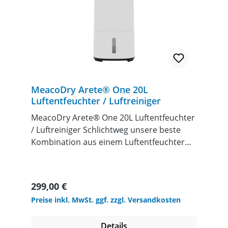
MeacoDry Arete® One 20L
Luftentfeuchter / Luftreiniger
MeacoDry Arete® One 20L Luftentfeuchter
/ Luftreiniger Schlichtweg unsere beste
Kombination aus einem Luftentfeuchter
und Luftreiniger aller Zeiten. Entwickelt
mithilfe der Rückmeldungen von über 2000
Kunden Ideal für den Alltag und optimiert
Regulärer Preis:
299,00 €
für das deutsche KlimaGeeignet für große,
Preise inkl. MwSt. ggf. zzgl. Versandkosten
unbeheizte Keller Größere
Wasserspeicherkapazität, geringerer
Details
Energieverbrauch, weniger Lärm Mehr