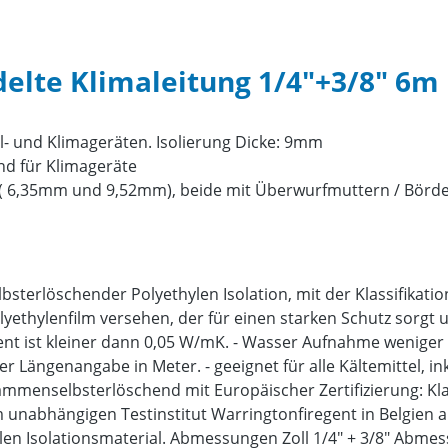
lte Klimaleitung 1/4"+3/8" 6m i
- und Klimageräten. Isolierung Dicke: 9mm
end für Klimageräte
8" ( 6,35mm und 9,52mm), beide mit Überwurfmuttern / Börd
terlöschender Polyethylen Isolation, mit der Klassifikation 
yethylenfilm versehen, der für einen starken Schutz sorgt u
zient ist kleiner dann 0,05 W/mK. - Wasser Aufnahme wenige
er Längenangabe in Meter. - geeignet für alle Kältemittel, i
enselbsterlöschend mit Europäischer Zertifizierung: Klass
nabhängigen Testinstitut Warringtonfiregent in Belgien aus
hylen Isolationsmaterial. Abmessungen Zoll 1/4" + 3/8" Ab