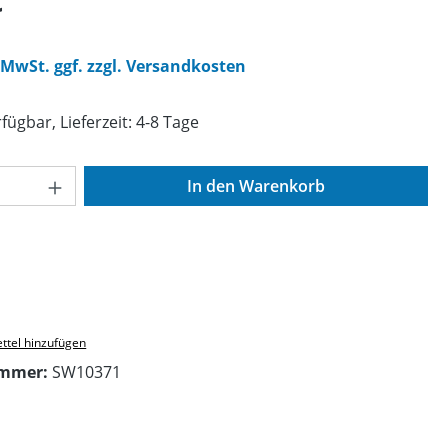
€
. MwSt. ggf. zzgl. Versandkosten
fügbar, Lieferzeit: 4-8 Tage
Anzahl: Gib den gewünschten Wert ein o
In den Warenkorb
ttel hinzufügen
ummer:
SW10371