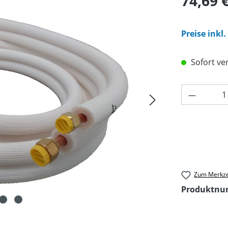
74,69 
Preise inkl
Sofort ver
Produkt 
Zum Merkze
Produktn