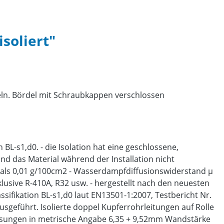
soliert"
eln. Bördel mit Schraubkappen verschlossen
BL-s1,d0. - die Isolation hat eine geschlossene,
nd das Material während der Installation nicht
r als 0,01 g/100cm2 - Wasserdampfdiffusionswiderstand μ
nklusive R-410A, R32 usw. - hergestellt nach den neuesten
ifikation BL-s1,d0 laut EN13501-1:2007, Testbericht Nr.
geführt. Isolierte doppel Kupferrohrleitungen auf Rolle
messungen in metrische Angabe 6,35 + 9,52mm Wandstärke