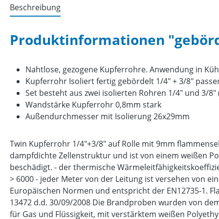
Beschreibung
Produktinformationen "gebörde
Nahtlose, gezogene Kupferrohre. Anwendung in Kühl
Kupferrohr Isoliert fertig gebördelt 1/4" + 3/8" pass
Set besteht aus zwei isolierten Rohren 1/4" und 3/
Wandstärke Kupferrohr 0,8mm stark
Außendurchmesser mit Isolierung 26x29mm
Twin Kupferrohr 1/4"+3/8" auf Rolle mit 9mm flammenselbs
dampfdichte Zellenstruktur und ist von einem weißen Pol
beschädigt. - der thermische Wärmeleitfähigkeitskoeffi
> 6000 - jeder Meter von der Leitung ist versehen von ein
Europäischen Normen und entspricht der EN12735-1. Flamm
13472 d.d. 30/09/2008 Die Brandproben wurden von dem u
für Gas und Flüssigkeit, mit verstärktem weißen Polyet