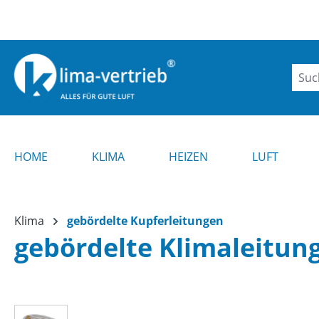
m Hauptinhalt springen
Zur Suche springen
Zur Hauptnavigation springen
Hinweis !
HOME
KLIMA
HEIZEN
LUFT
Klima
gebördelte Kupferleitungen
gebördelte Klimaleitung
Bildergalerie überspringen