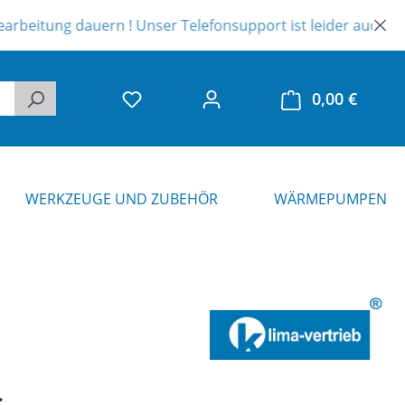
g dauern ! Unser Telefonsupport ist leider auch eingeschränk
0,00 €
Warenk
WERKZEUGE UND ZUBEHÖR
WÄRMEPUMPEN
eis: