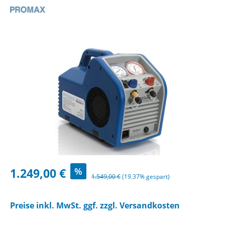
Bildergalerie überspringen
Verkaufspreis:
1.249,00 €
%
Regulärer Preis:
1.549,00 €
(19.37% gespart)
Preise inkl. MwSt. ggf. zzgl. Versandkosten