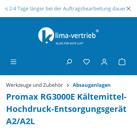
Zum Hauptinhalt springen
es 2-4 Tage länger bei der Auftragsbearbeitung dauern ! Uns
Ware
Werkzeuge und Zubehör
Absauganlagen
Promax RG3000E Kältemittel-
Hochdruck-Entsorgungsgerät
A2/A2L