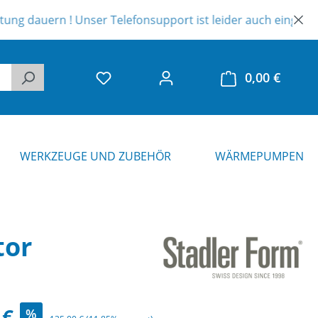
 ! Unser Telefonsupport ist leider auch eingeschränkt. Viele
0,00 €
Warenk
WERKZEUGE UND ZUBEHÖR
WÄRMEPUMPEN
tor
s:
 €
%