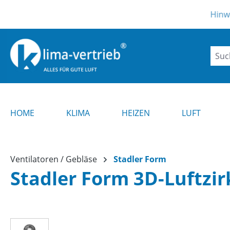
m Hauptinhalt springen
Zur Suche springen
Zur Hauptnavigation springen
Hinweis ! Aktuel
HOME
KLIMA
HEIZEN
LUFT
Ventilatoren / Gebläse
Stadler Form
Stadler Form 3D-Luftzir
Bildergalerie überspringen