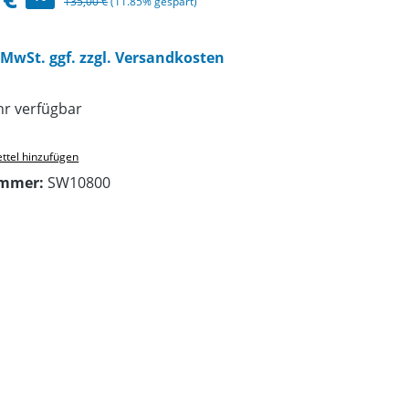
Regulärer Preis:
135,00 €
(11.85% gespart)
. MwSt. ggf. zzgl. Versandkosten
r verfügbar
ttel hinzufügen
ummer:
SW10800