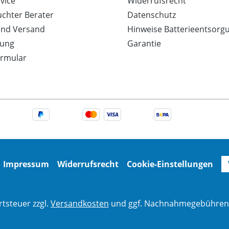
vice
Widerrufsrecht
uchter Berater
Datenschutz
und Versand
Hinweise Batterieentsorg
ung
Garantie
ormular
Impressum
Widerrufsrecht
Cookie-Einstellungen
rtsteuer zzgl.
Versandkosten
und ggf. Nachnahmegebühren,