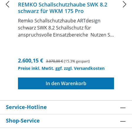
REMKO Schallschutzhaube SWK 8.2
schwarz für WKM 175 Pro
Remko Schallschutzhaube ARTdesign
schwarz SWK 8.2 Schallschutz für
anspruchsvolle Einsatzbereiche Nutzen Sie
die geräuschdämmende Wrkung des
Werkstoffes EPP­ Polypropylen. Die
Schalldämmhaube wird besonders in
Verkaufspreis:
Regulärer Preis:
2.600,15 €
3.070,00 €
(15.3% gespart)
Regionen mit hohen Anforderungen an
Preise inkl. MwSt. ggf. zzgl. Versandkosten
Lärmimmissionen eingesett. Durch die
patentierte Bauweise und die
In den Warenkorb
geräuschdämmende Wirkung des
Werkstoffes EPP-Polypropylen wird durch
Luftumlenkungen eine effektive
Schallreduzierung erreicht. Die patentierte
Service-Hotline
Technologie der Schutzhaube reduziert
wirksam den Schall. Die Funktion der
Shop-Service
Geräte wird nicht eingeschränkt. Durch