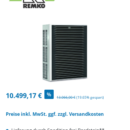
Bildergalerie überspringen
Verkaufspreis:
10.499,17 €
%
Regulärer Preis:
13.066,00 €
(19.65% gespart)
Preise inkl. MwSt. ggf. zzgl. Versandkosten