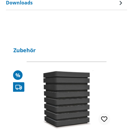
Downloads
Produktgalerie überspringen
Zubehör
Rabatt
%