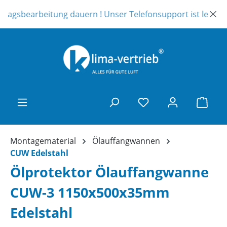
Zum Hauptinhalt springen
tragsbearbeitung dauern ! Unser Telefonsupport ist leider au
Ware
Montagematerial
Ölauffangwannen
CUW Edelstahl
Ölprotektor Ölauffangwanne
CUW-3 1150x500x35mm
Edelstahl