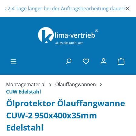
Zum Hauptinhalt springen
s 2-4 Tage länger bei der Auftragsbearbeitung dauern ! Unse
Ware
Montagematerial
Ölauffangwannen
CUW Edelstahl
Ölprotektor Ölauffangwanne
CUW-2 950x400x35mm
Edelstahl