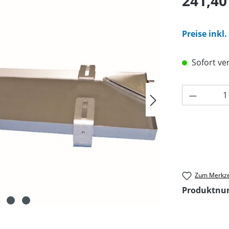
241,40
Preise inkl
Sofort ver
Produkt 
Zum Merkze
Produktn