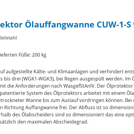
tektor Ölauffangwanne CUW-1-S
elstahl
ieferten Füße: 200 kg
auf aufgestellte Kälte- und Klimaanlagen und verhindert e
s bis drei (WGK1-WGK3), bei Regen ausgespült werden. Im Ö
omit die Anforderungen nach WasgefStAnlV. Der Ölprotektor
as patentierte System des Ölprotektors arbeitet mit einem 
etrockneter Wanne bis zum Auslauf vordringen können. Bei 
in Richtung Auffangwanne frei. Der Abfluss ist so dimension
erhalb des Ölabscheiders sind so dimensioniert das eine 
zusätzlich den maximalen Abscheidegrad.