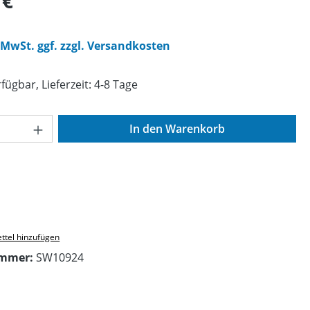
 €
. MwSt. ggf. zzgl. Versandkosten
fügbar, Lieferzeit: 4-8 Tage
Anzahl: Gib den gewünschten Wert ein o
In den Warenkorb
ttel hinzufügen
ummer:
SW10924