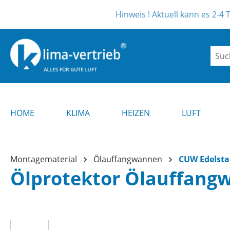
m Hauptinhalt springen
Zur Suche springen
Zur Hauptnavigation springen
Hinweis ! Aktuell kann es 2-4 Tage länge
HOME
KLIMA
HEIZEN
LUFT
Montagematerial
Ölauffangwannen
CUW Edelsta
Ölprotektor Ölauffang
Bildergalerie überspringen