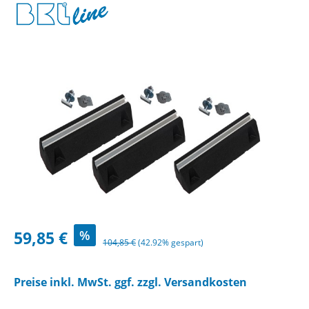
Bildergalerie überspringen
Verkaufspreis:
59,85 €
%
Regulärer Preis:
104,85 €
(42.92% gespart)
Preise inkl. MwSt. ggf. zzgl. Versandkosten