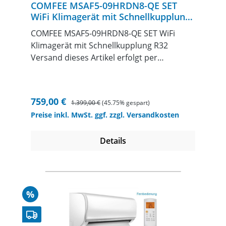
COMFEE MSAF5-09HRDN8-QE SET
WiFi Klimagerät mit Schnellkupplung
R32
COMFEE MSAF5-09HRDN8-QE SET WiFi
Klimagerät mit Schnellkupplung R32
Versand dieses Artikel erfolgt per
Spedition mit telefonischer Avis. Bitte
daher beachten, das 2-3 Tage zur Lieferzeit
dadurch dazu kommen. geeignet für
Verkaufspreis:
Regulärer Preis:
759,00 €
1.399,00 €
(45.75% gespart)
Räume von ca. 32m²Komfort durch
Preise inkl. MwSt. ggf. zzgl. Versandkosten
wählbaren Betriebsmodus: Kühlen, Heizen,
Entfeuchten, VentilierenEinfache
Details
Steuerung des Raumklimas mit der
Fernbedienungeingebauter Biofilter sorgt
für gesundes Raumklimakostengünstiges
Heizen mit
Wärmepumpentechnikzusätzliches
Rabatt
%
Heizelement in der Außeneinheit
ermöglicht einen Heizbetrieb bis -15°C