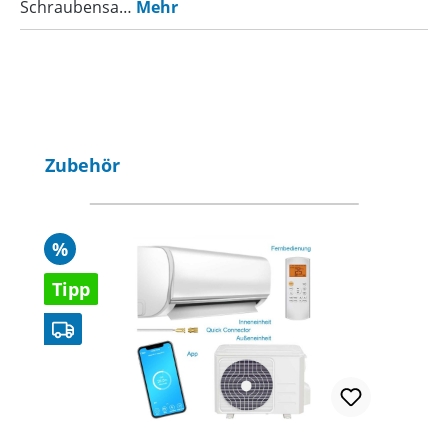
Schraubensa…
Mehr
Produktgalerie überspringen
Zubehör
Rabatt
%
Tipp