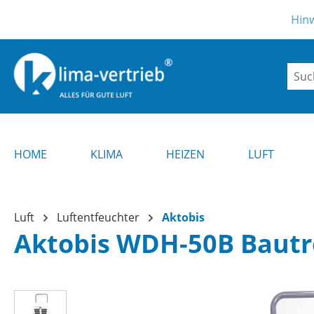
m Hauptinhalt springen
Zur Suche springen
Zur Hauptnavigation springen
Hinweis ! Aktuel
HOME
KLIMA
HEIZEN
LUFT
Luft
Luftentfeuchter
Aktobis
Aktobis WDH-50B Bautr
Bildergalerie überspringen