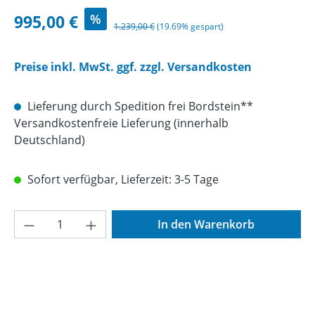
Verkaufspreis:
995,00 €
%
Regulärer Preis:
1.239,00 €
(19.69% gespart)
Preise inkl. MwSt. ggf. zzgl. Versandkosten
Lieferung durch Spedition frei Bordstein**
Versandkostenfreie Lieferung (innerhalb
Deutschland)
Sofort verfügbar, Lieferzeit: 3-5 Tage
Produkt Anzahl: Gib den gewünschten Wer
In den Warenkorb