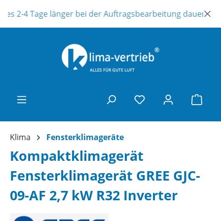
Zum Hauptinhalt springen
es 2-4 Tage länger bei der Auftragsbearbeitung dauern ! Uns
Ware
Klima
Fensterklimageräte
Kompaktklimagerät
Fensterklimagerät GREE GJC-
09-AF 2,7 kW R32 Inverter