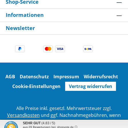
Shop-Service
Informationen
Newsletter
AGB
Datenschutz
Impressum
Widerrufsrecht
Cookie-Einstellungen
Vertrag widerrufen
Alle Preise inkl. gesetzl. Mehrwertsteuer zzgl.
Versandkosten
und ggf. Nachnahmegebühren, wenn
nicht anders angegeben.
SEHR GUT
(4.83 / 5)
aus
29
Bewertungen bei: shopvote.de ⓘ