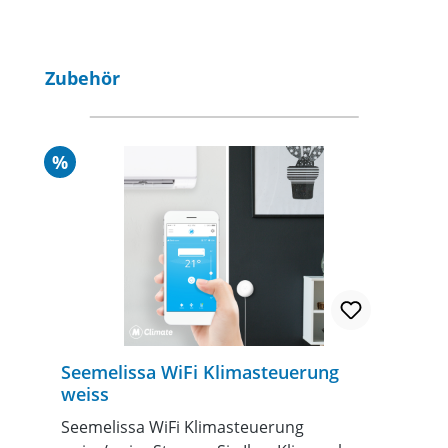
Produktgalerie überspringen
Zubehör
Rabatt
%
Seemelissa WiFi Klimasteuerung
weiss
Seemelissa WiFi Klimasteuerung