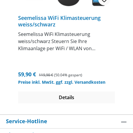
Seemelissa WiFi Klimasteuerung
weiss/schwarz
Seemelissa WiFi Klimasteuerung
weiss/schwarz Steuern Sie Ihre
Klimaanlage per WiFi / WLAN von
unterwegs. Mittels WLAN verbindet sich
das Modulmit Ihrem WLAN Router und per
Infrarot sendet es die Signale zu Ihrem
Verkaufspreis:
Regulärer Preis:
59,90 €
119,90 €
(50.04% gespart)
Klimagerät. Funktionen:Mode / Betriebsart
Preise inkl. MwSt. ggf. zzgl. Versandkosten
(kühlen/heizen/etc.)VentilatordrehzahlTim
erfunktionund vieles mehr
Details
APP`Swww.seemelissa.com/app
Bedienungsanleitung Download
Service-Hotline