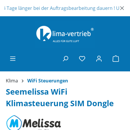
Zum Hauptinhalt springen
 Tage länger bei der Auftragsbearbeitung dauern ! Unser Tel
Ware
Klima
WiFi Steuerungen
Seemelissa WiFi
Klimasteuerung SIM Dongle