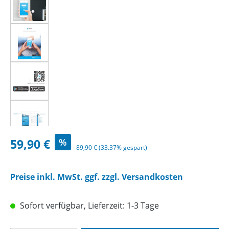
Verkaufspreis:
59,90 €
%
Regulärer Preis:
89,90 €
(33.37% gespart)
Preise inkl. MwSt. ggf. zzgl. Versandkosten
Sofort verfügbar, Lieferzeit: 1-3 Tage