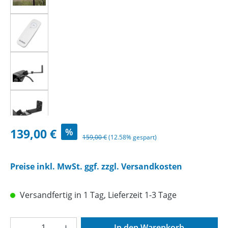
Verkaufspreis:
139,00 €
%
Regulärer Preis:
159,00 €
(12.58% gespart)
Preise inkl. MwSt. ggf. zzgl. Versandkosten
Versandfertig in 1 Tag, Lieferzeit 1-3 Tage
Produkt Anzahl: Gib den gewünschten Wer
In den Warenkorb