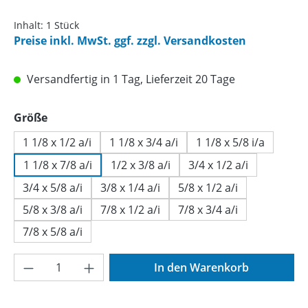
Inhalt:
1 Stück
Preise inkl. MwSt. ggf. zzgl. Versandkosten
Versandfertig in 1 Tag, Lieferzeit 20 Tage
auswählen
Größe
1 1/8 x 1/2 a/i
1 1/8 x 3/4 a/i
1 1/8 x 5/8 i/a
1 1/8 x 7/8 a/i
1/2 x 3/8 a/i
3/4 x 1/2 a/i
3/4 x 5/8 a/i
3/8 x 1/4 a/i
5/8 x 1/2 a/i
5/8 x 3/8 a/i
7/8 x 1/2 a/i
7/8 x 3/4 a/i
7/8 x 5/8 a/i
Produkt Anzahl: Gib den gewünschten Wer
In den Warenkorb