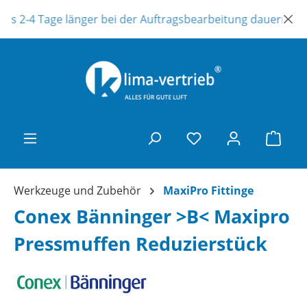
Zum Hauptinhalt springen
es 2-4 Tage länger bei der Auftragsbearbeitung dauern ! Uns
Ware
Werkzeuge und Zubehör
MaxiPro Fittinge
Conex Bänninger >B< Maxipro
Pressmuffen Reduzierstück