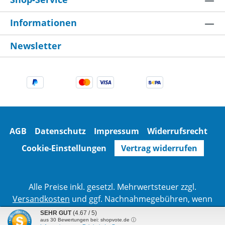
Informationen
Newsletter
AGB
Datenschutz
Impressum
Widerrufsrecht
Cookie-Einstellungen
Vertrag widerrufen
Alle Preise inkl. gesetzl. Mehrwertsteuer zzgl.
Versandkosten
und ggf. Nachnahmegebühren, wenn
nicht anders angegeben.
SEHR GUT
(4.67 / 5)
aus
30
Bewertungen bei: shopvote.de ⓘ