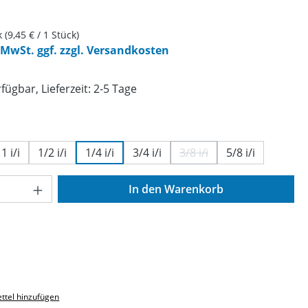
k
(9,45 € / 1 Stück)
. MwSt. ggf. zzgl. Versandkosten
fügbar, Lieferzeit: 2-5 Tage
ählen
1 i/i
1/2 i/i
1/4 i/i
3/4 i/i
3/8 i/i
5/8 i/i
(Diese Option ist zurzeit 
Anzahl: Gib den gewünschten Wert ein o
In den Warenkorb
ttel hinzufügen