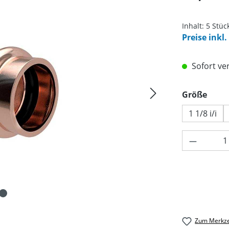
Inhalt:
5 Stüc
Preise inkl
Sofort ver
ausw
Größe
1 1/8 i/i
Produkt 
Zum Merkze