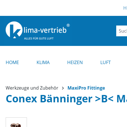
m Hauptinhalt springen
Zur Suche springen
Zur Hauptnavigation springen
Hinweis ! 
HOME
KLIMA
HEIZEN
LUFT
Werkzeuge und Zubehör
MaxiPro Fittinge
Conex Bänninger >B< M
Bildergalerie überspringen