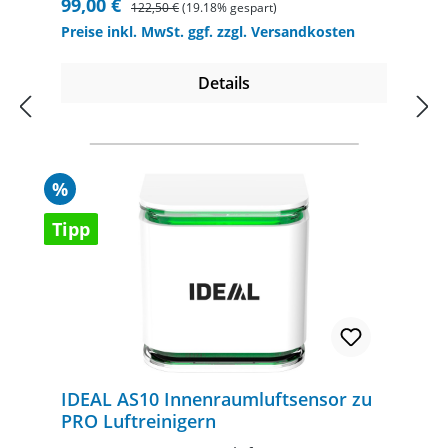
Verkaufspreis:
Regulärer Preis:
99,00 €
122,50 €
(19.18% gespart)
Preise inkl. MwSt. ggf. zzgl. Versandkosten
Details
Rabatt
%
Tipp
IDEAL AS10 Innenraumluftsensor zu
PRO Luftreinigern