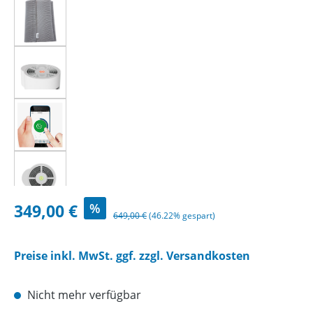
Verkaufspreis:
349,00 €
%
Regulärer Preis:
649,00 €
(46.22% gespart)
Preise inkl. MwSt. ggf. zzgl. Versandkosten
Nicht mehr verfügbar